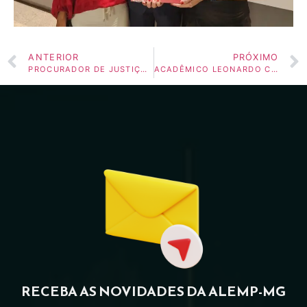
ANTERIOR
PRÓXIMO
PROCURADOR DE JUSTIÇA MARCO ANTÔNIO BORGES TOMA POSSE NA ACADEMIA DE LETRAS DO MINISTÉRIO PÚBLICO DE MINAS GERAIS
ACADÊMICO LEONARDO CASTRO MAIA FAZ ELOGIO AO SEU PATRONO
RECEBA AS NOVIDADES DA ALEMP-MG