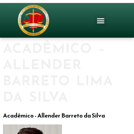
ACADÊMICO –
ALLENDER
BARRETO LIMA
DA SILVA
Acadêmico - Allender Barreto da Silva