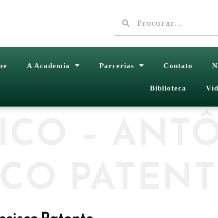
me
A Academia
Parcerias
Contato
N
Biblioteca
Víd
ICO – ANT
SCO PATENT
ncisco Patente