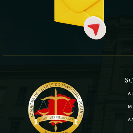
S
A
M
A