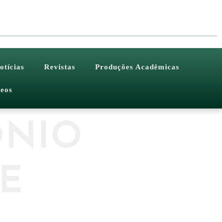
otícias
Revistas
Produções Acadêmicas
eos
ÔNIO
E