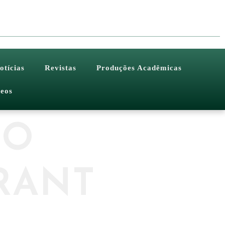
otícias
Revistas
Produções Acadêmicas
eos
IO
RANT