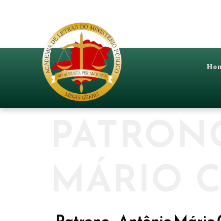
Ho
PATRON
MÁRIO C
Patrono - Antônio Mário 