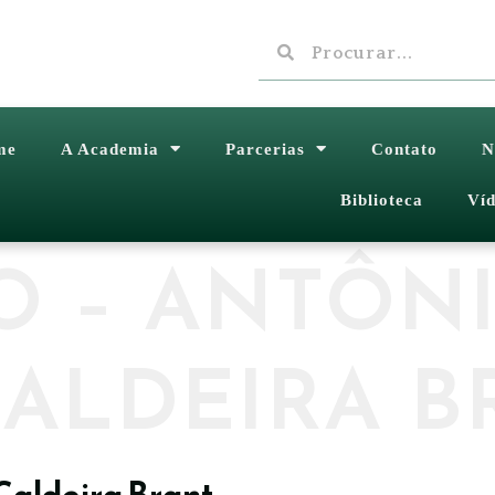
me
A Academia
Parcerias
Contato
N
Biblioteca
Víd
O – ANTÔN
ALDEIRA B
Caldeira Brant