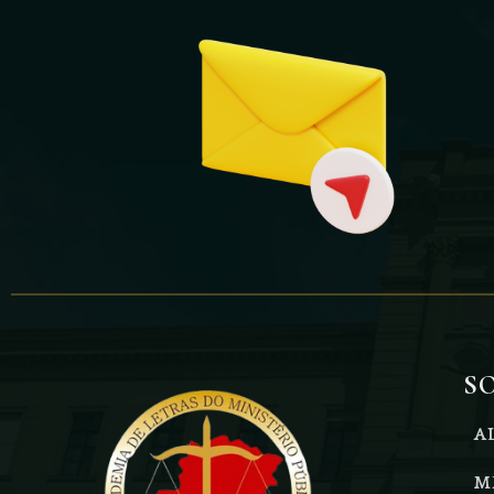
S
A
M